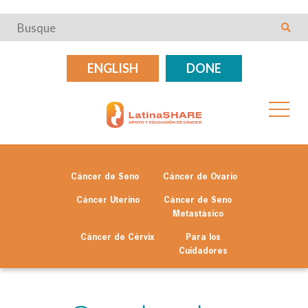
ENGLISH
DONE
Cáncer de Seno
Cáncer de Ovario
Cáncer Uterino
Cáncer de Seno
Metastásico
Cáncer de Cérvix
Para los
Cuidadores