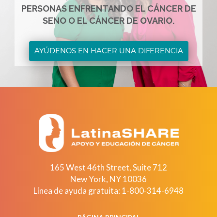
PERSONAS ENFRENTANDO EL CÁNCER DE
SENO O EL CÁNCER DE OVARIO.
AYÚDENOS EN HACER UNA DIFERENCIA
165 West 46th Street, Suite 712
New York
,
NY
10036
Línea de ayuda gratuita:
1-800-314-6948