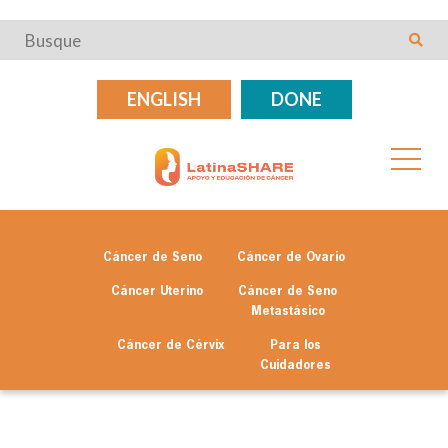
ENGLISH
DONE
Cáncer de Seno
Cáncer de Ovario
Cáncer Uterino
Cáncer de Seno
Metastásico
Cáncer de Cérvix
Para los
Cuidadores