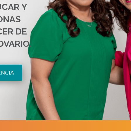
UCAR Y
ONAS
CER DE
OVARIO.
ENCIA