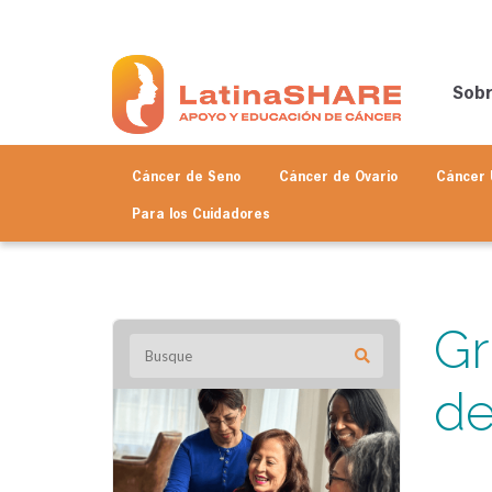
Sob
Cáncer de Seno
Cáncer de Ovario
Cáncer 
Para los
Cuidadores
Gr
de