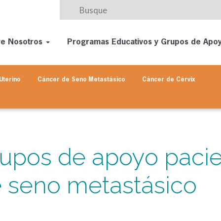
re Nosotros
Programas Educativos y Grupos de Apo
Uterino
Cáncer de Seno
Metastásico
Cáncer de Cérvix
upos de apoyo pacie
 seno metastásico