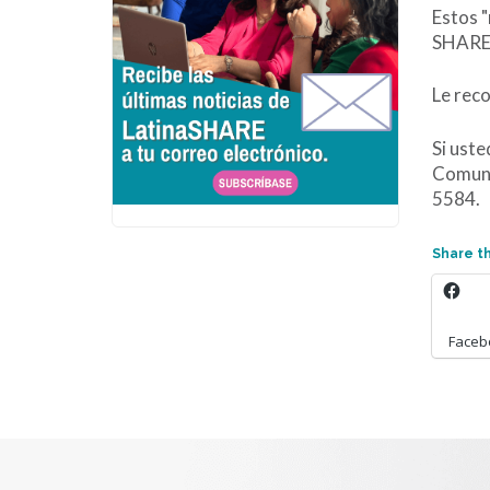
Estos "
SHARE c
Le reco
Si uste
Comuní
5584.
Share th
Faceb