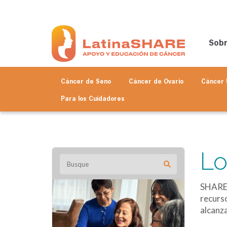
Sob
Cáncer de Seno
Cáncer de Ovario
Cáncer 
Para los
Cuidadores
Lo
SHARE 
recurso
alcanza