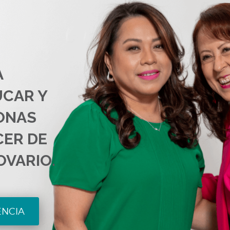
A
UCAR Y
ONAS
CER DE
OVARIO.
ENCIA