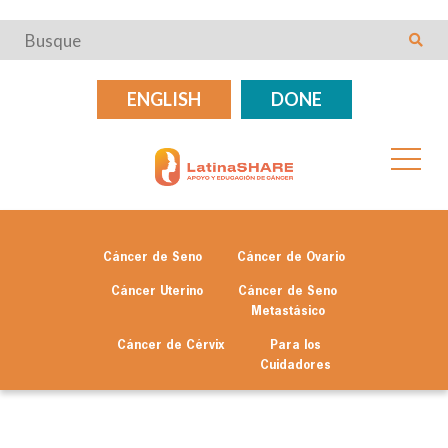
ENGLISH
DONE
Cáncer de Seno
Cáncer de Ovario
Cáncer Uterino
Cáncer de Seno
Metastásico
Cáncer de Cérvix
Para los
Cuidadores