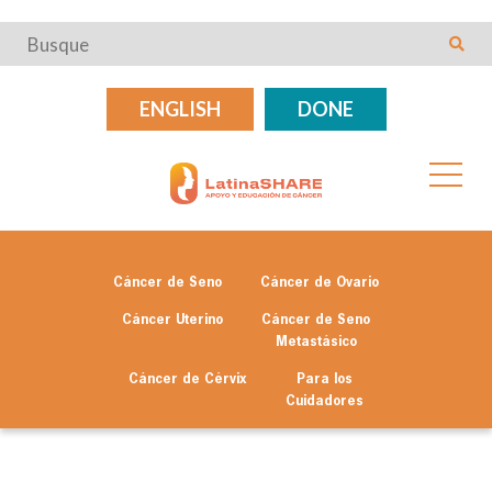
ENGLISH
DONE
Cáncer de Seno
Cáncer de Ovario
Cáncer Uterino
Cáncer de Seno
Metastásico
Cáncer de Cérvix
Para los
Cuidadores