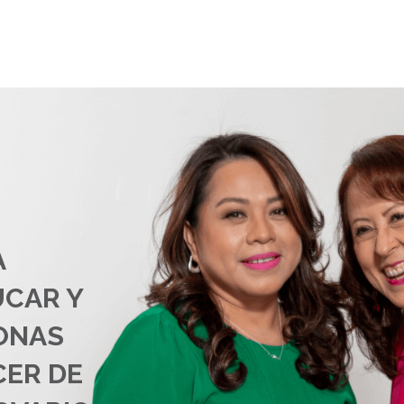
A
UCAR Y
ONAS
CER DE