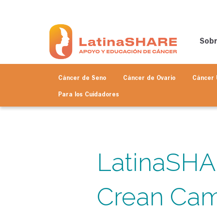
Sob
Cáncer de Seno
Cáncer de Ovario
Cáncer 
Para los
Cuidadores
LatinaSHA
Crean Camb