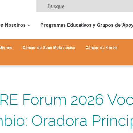
re Nosotros
Programas Educativos y Grupos de Apo
Uterino
Cáncer de Seno
Metastásico
Cáncer de Cérvix
RE Forum 2026 Voc
io: Oradora Princi