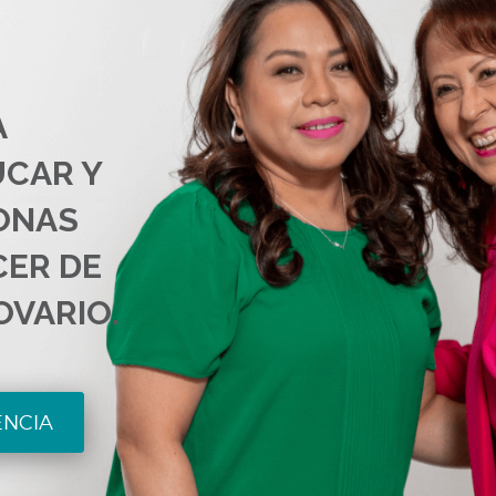
A
UCAR Y
ONAS
CER DE
OVARIO.
ENCIA