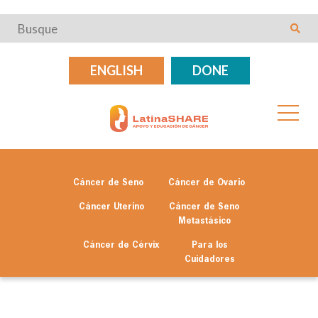
ENGLISH
DONE
Cáncer de Seno
Cáncer de Ovario
Cáncer Uterino
Cáncer de Seno
Metastásico
Cáncer de Cérvix
Para los
Cuidadores