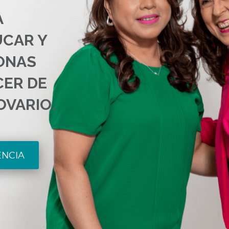
A
UCAR Y
ONAS
CER DE
OVARIO.
ENCIA