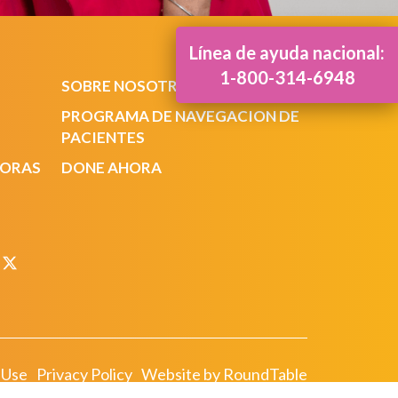
Línea de ayuda nacional:
1-800-314-6948
SOBRE NOSOTROS
PROGRAMA DE NAVEGACION DE
PACIENTES
DORAS
DONE AHORA
 Use
Privacy Policy
Website by RoundTable