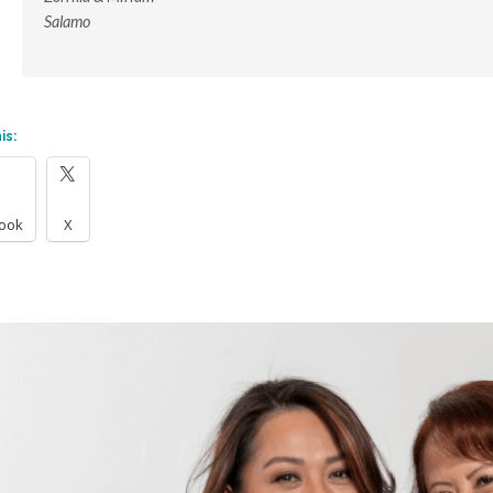
Salamo
is:
ook
X