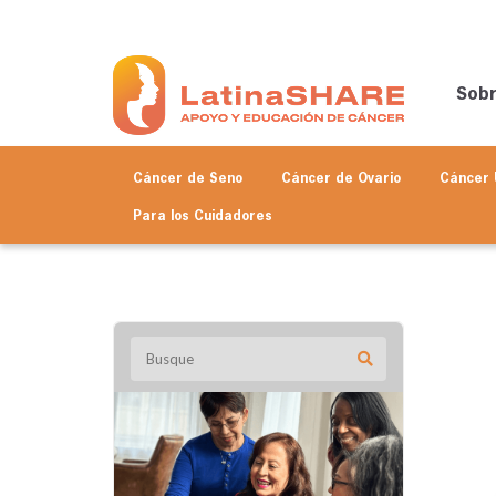
Sob
Cáncer de Seno
Cáncer de Ovario
Cáncer 
Para los
Cuidadores