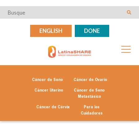
ENGLISH
DONE
Cáncer de Seno
Cáncer de Ovario
Cáncer Uterino
Cáncer de Seno
Metastásico
Cáncer de Cérvix
Para los
Cuidadores