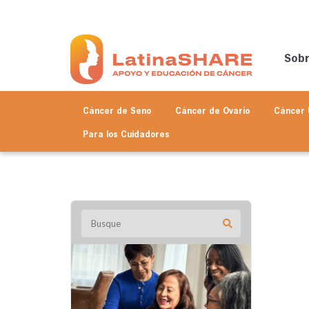
Sob
Cáncer de Seno
Cáncer de Ovario
Cáncer 
Para los
Cuidadores