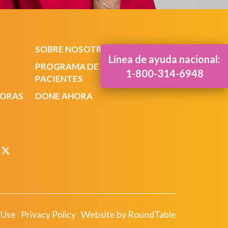
SOBRE NOSOTROS
Línea de ayuda nacional:
PROGRAMA DE NAVEGACION DE
1-800-314-6948
PACIENTES
DORAS
DONE AHORA
 Use
Privacy Policy
Website by RoundTable