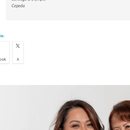
Cepeda
is:
ook
X