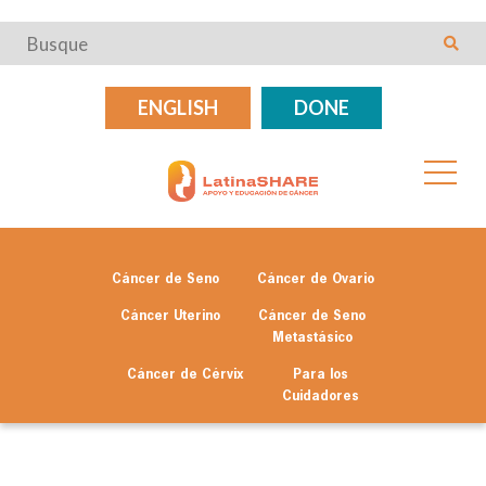
ENGLISH
DONE
Cáncer de Seno
Cáncer de Ovario
Cáncer Uterino
Cáncer de Seno
Metastásico
Cáncer de Cérvix
Para los
Cuidadores