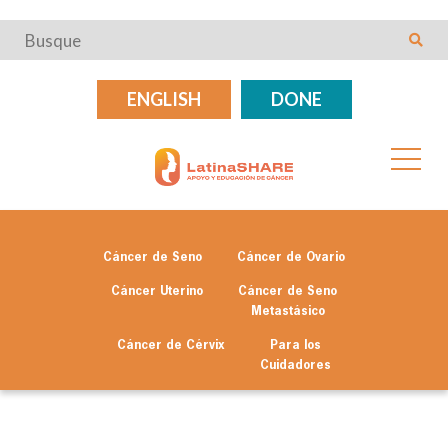
ENGLISH
DONE
Cáncer de Seno
Cáncer de Ovario
Cáncer Uterino
Cáncer de Seno
Metastásico
Cáncer de Cérvix
Para los
Cuidadores