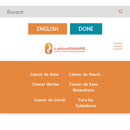
ENGLISH
DONE
Cáncer de Seno
Cáncer de Ovario
Cáncer Uterino
Cáncer de Seno
Metastásico
Cáncer de Cérvix
Para los
Cuidadores