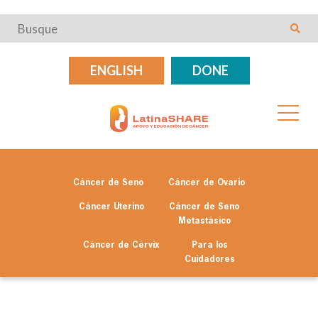
ENGLISH
DONE
Cáncer de Seno
Cáncer de Ovario
Cáncer Uterino
Cáncer de Seno
Metastásico
Cáncer de Cérvix
Para los
Cuidadores