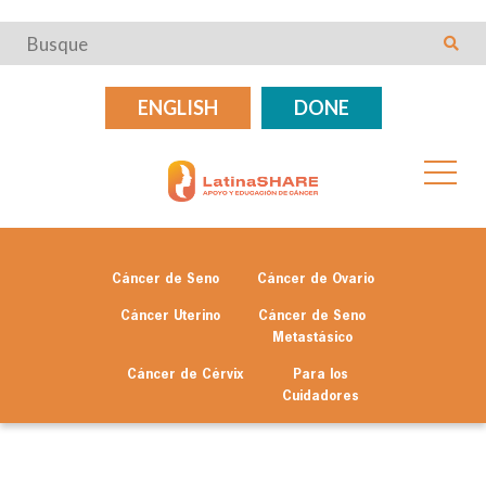
ENGLISH
DONE
Cáncer de Seno
Cáncer de Ovario
Cáncer Uterino
Cáncer de Seno
Metastásico
Cáncer de Cérvix
Para los
Cuidadores