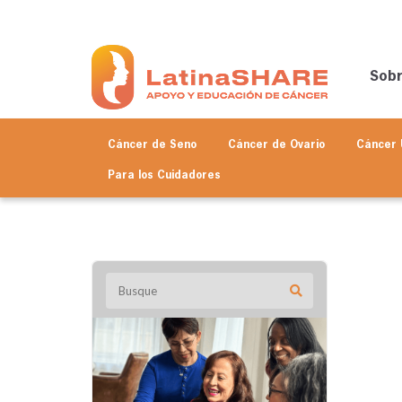
Sob
Cáncer de Seno
Cáncer de Ovario
Cáncer 
Para los
Cuidadores