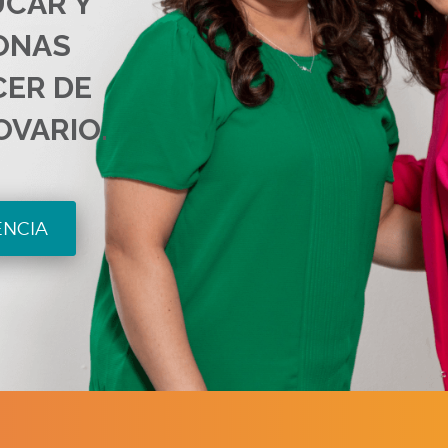
UCAR Y
ONAS
CER DE
OVARIO.
ENCIA