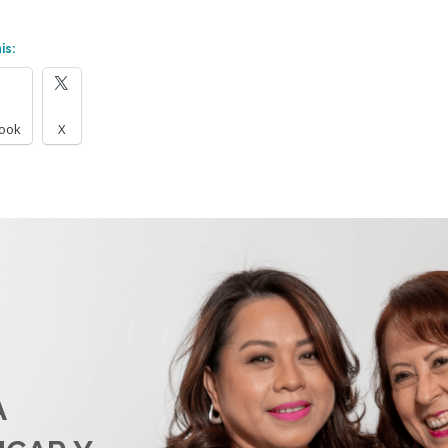
is:
ook
X
A