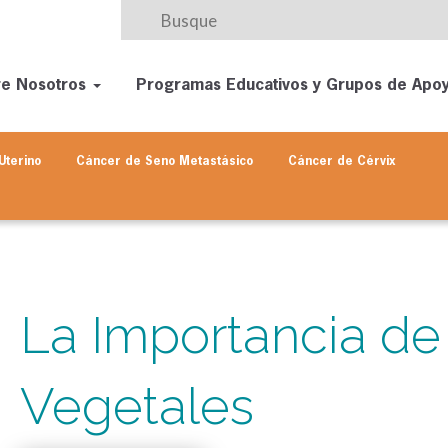
re Nosotros
Programas Educativos y Grupos de Apo
Uterino
Cáncer de Seno
Metastásico
Cáncer de Cérvix
La Importancia d
Vegetales