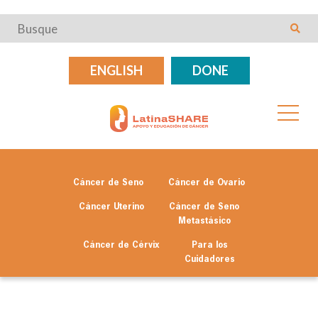
ENGLISH
DONE
Cáncer de Seno
Cáncer de Ovario
Cáncer Uterino
Cáncer de Seno
Metastásico
Cáncer de Cérvix
Para los
Cuidadores