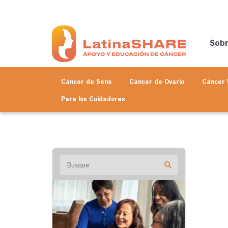
Sob
Cáncer de Seno
Cáncer de Ovario
Cáncer 
Para los
Cuidadores