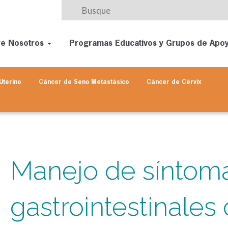
re Nosotros
Programas Educativos y Grupos de Apo
Uterino
Cáncer de Seno
Metastásico
Cáncer de Cérvix
Manejo de síntom
gastrointestinales