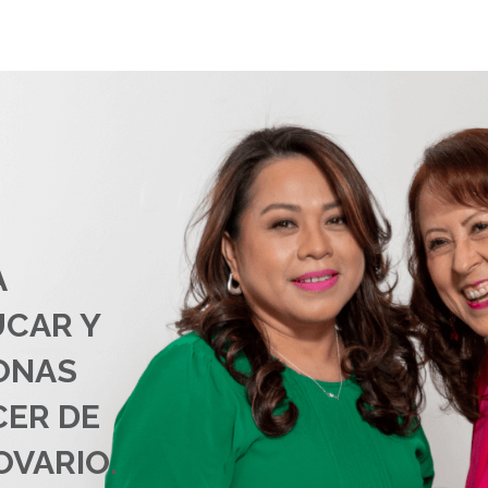
A
UCAR Y
ONAS
CER DE
OVARIO.