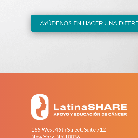
AYÚDENOS EN HACER UNA DIFER
165 West 46th Street, Suite 712
New York
,
NY
10036