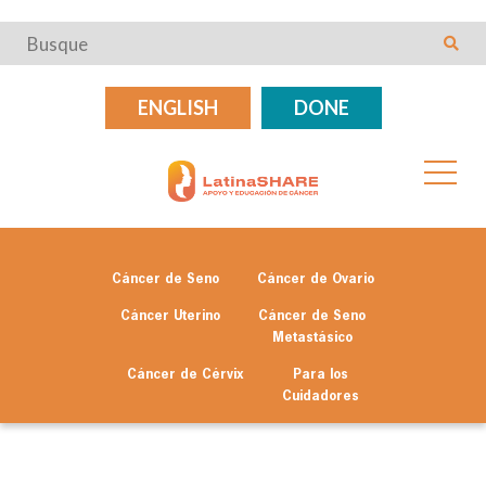
ENGLISH
DONE
Cáncer de Seno
Cáncer de Ovario
Cáncer Uterino
Cáncer de Seno
Metastásico
Cáncer de Cérvix
Para los
Cuidadores