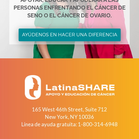
PERSONAS ENFRENTANDO EL CÁNCER DE
SENO O EL CÁNCER DE OVARIO.
AYÚDENOS EN HACER UNA DIFERENCIA
165 West 46th Street, Suite 712
New York
,
NY
10036
Línea de ayuda gratuita:
1-800-314-6948