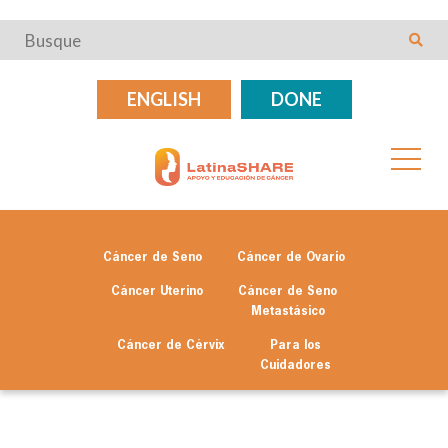
ENGLISH
DONE
Cáncer de Seno
Cáncer de Ovario
Cáncer Uterino
Cáncer de Seno
Metastásico
Cáncer de Cérvix
Para los
Cuidadores