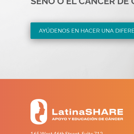
SENO O EL CÁNCER DE 
AYÚDENOS EN HACER UNA DIFER
165 West 46th Street, Suite 712