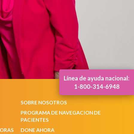
Línea de ayuda nacional:
1-800-314-6948
SOBRE NOSOTROS
PROGRAMA DE NAVEGACION DE
PACIENTES
DORAS
DONE AHORA