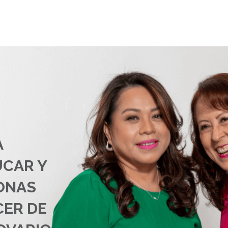
A
UCAR Y
ONAS
CER DE