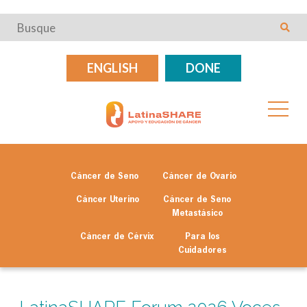
ENGLISH
DONE
Cáncer de Seno
Cáncer de Ovario
Cáncer Uterino
Cáncer de Seno
Metastásico
Cáncer de Cérvix
Para los
Cuidadores