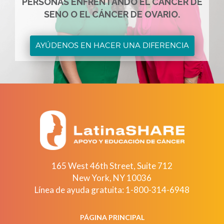
PERSONAS ENFRENTANDO EL CÁNCER DE
SENO O EL CÁNCER DE OVARIO.
AYÚDENOS EN HACER UNA DIFERENCIA
165 West 46th Street, Suite 712
New York
,
NY
10036
Línea de ayuda gratuita:
1-800-314-6948
PÁGINA PRINCIPAL