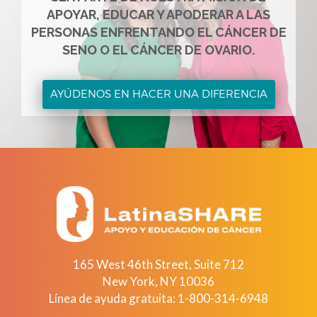
APOYAR, EDUCAR Y APODERAR A LAS
PERSONAS ENFRENTANDO EL CÁNCER DE
SENO O EL CÁNCER DE OVARIO.
AYÚDENOS EN HACER UNA DIFERENCIA
165 West 46th Street, Suite 712
New York
,
NY
10036
Línea de ayuda gratuita:
1-800-314-6948