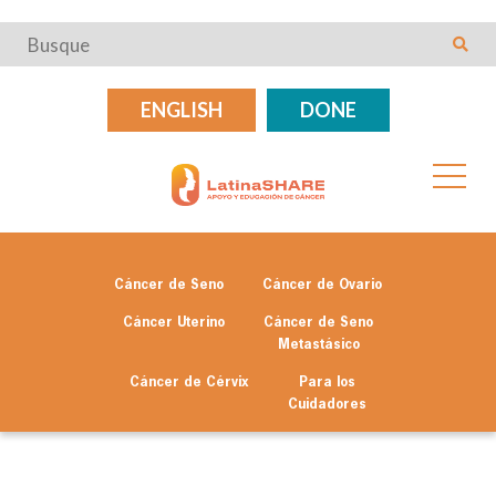
ENGLISH
DONE
Cáncer de Seno
Cáncer de Ovario
Cáncer Uterino
Cáncer de Seno
Metastásico
Cáncer de Cérvix
Para los
Cuidadores