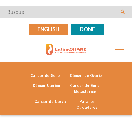
ENGLISH
DONE
Cáncer de Seno
Cáncer de Ovario
Cáncer Uterino
Cáncer de Seno
Metastásico
Cáncer de Cérvix
Para los
Cuidadores