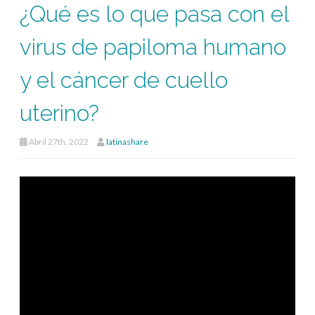
¿Qué es lo que pasa con el
virus de papiloma humano
y el cáncer de cuello
uterino?
Abril 27th, 2022
latinashare