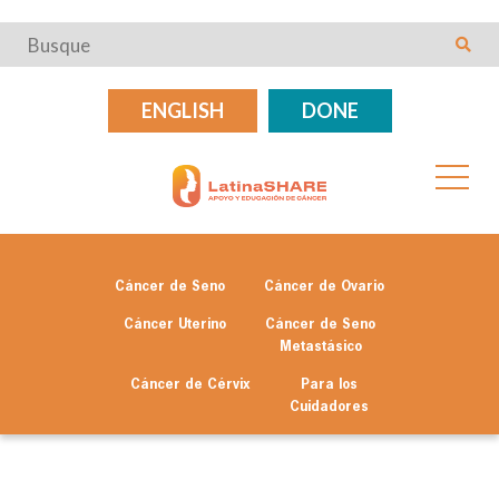
ENGLISH
DONE
Cáncer de Seno
Cáncer de Ovario
Cáncer Uterino
Cáncer de Seno
Metastásico
Cáncer de Cérvix
Para los
Cuidadores